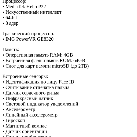
Процессор:
• MediaTek Helio P22
• Искусственный интеллект
• 64-bit
• 8 ядер
Графический процессор:
• IMG PowerVR GE8320
Память:
• Оперативная память RAM: 4GB
• Встроенная флэш-память ROM: 64GB
• Слот для карт памяти microSD (до 2TB)
Встроенные сенсоры:
• Идентификация по лицу Face ID
• Считывание отпечатка пальца
• Датчик сердечного ритма
• Инфракрасный датчик
• Световой индикатор уведомлений
• Акселерометр
• Линейный акселерометр
• Гироскоп
• Магнитный компас
• Датчик ориентации
• Датчик приближения