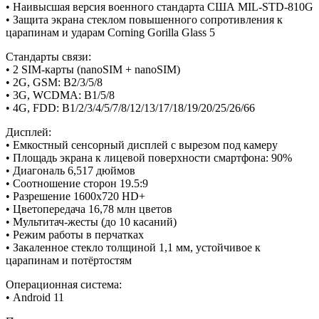
• Наивысшая версия военного стандарта США MIL-STD-810G
• Защита экрана стеклом повышенного сопротивления к
царапинам и ударам Corning Gorilla Glass 5
Стандарты связи:
• 2 SIM-карты (nanoSIM + nanoSIM)
• 2G, GSM: B2/3/5/8
• 3G, WCDMA: B1/5/8
• 4G, FDD: B1/2/3/4/5/7/8/12/13/17/18/19/20/25/26/66
Дисплей:
• Емкостный сенсорный дисплей с вырезом под камеру
• Площадь экрана к лицевой поверхности смартфона: 90%
• Диагональ 6,517 дюймов
• Соотношение сторон 19.5:9
• Разрешение 1600х720 HD+
• Цветопередача 16,78 млн цветов
• Мультитач-жесты (до 10 касаний)
• Режим работы в перчатках
• Закаленное стекло толщиной 1,1 мм, устойчивое к
царапинам и потёртостям
Операционная система:
• Android 11