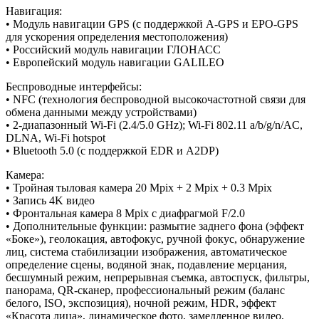
Навигация:
• Модуль навигации GPS (с поддержкой A-GPS и EPO-GPS
для ускорения определения местоположения)
• Российский модуль навигации ГЛОНАСС
• Европейский модуль навигации GALILEO
Беспроводные интерфейсы:
• NFC (технология беспроводной высокочастотной связи для
обмена данными между устройствами)
• 2-диапазонный Wi-Fi (2.4/5.0 GHz); Wi-Fi 802.11 a/b/g/n/AC,
DLNA, Wi-Fi hotspot
• Bluetooth 5.0 (с поддержкой EDR и A2DP)
Камера:
• Тройная тыловая камера 20 Mpix + 2 Mpix + 0.3 Mpix
• Запись 4K видео
• Фронтальная камера 8 Mpix с диафрагмой F/2.0
• Дополнительные функции: размытие заднего фона (эффект
«Боке»), геолокация, автофокус, ручной фокус, обнаружение
лиц, система стабилизации изображения, автоматическое
определение сцены, водяной знак, подавление мерцания,
бесшумный режим, непрерывная съемка, автоспуск, фильтры,
панорама, QR-сканер, профессиональный режим (баланс
белого, ISO, экспозиция), ночной режим, HDR, эффект
«Красота лица», динамическое фото, замедленное видео,