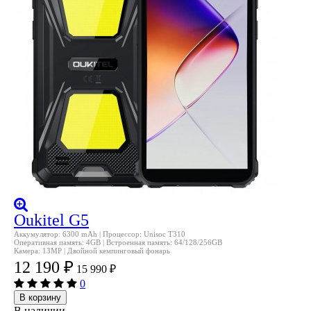
Oukitel G5
Аккумулятор: 6300 mAh | Процессор: Unisoc T310
Оперативная память: 4GB | Встроенная память: 64/128/256GB
Камера: 13MP | Двойной кемпинговый фонарь
12 190
₽
15 990
₽
0
В корзину
В наличии