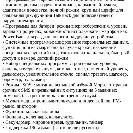
касанием, режим разделения экрана, карманный режим,
адаптивная подсветка, ночной режим, крупный шрифт для
слабовидящих, функция TalkBack для пользователей с
нарушением зрения
• Программы для батареи: режим энергосбережения, уровень
заряда в процентах, возможность использовать смартфон как
Power Bank для раздачи энергии на другие устройства
• Системные программы: шифрование персональных данных,
функция поиска смартфона в случае кражи, назначение
специальных функций на датчик отпечатка пальцев, быстрый
доступ к камере, детский режим
• Набор специальных программ: строительный уровень,
фонарь, измеритель шума, компас, отвес, настенный уровень,
дальномер, увеличительное стекло, сигнал тревоги, шагомер,
барометр, пульсометр
• Режим «SOS»: мигание вспышкой азбукой Морзе; отправка
срочных SMS в чрезвычайных ситуациях на 5 заданных
номеров; быстрый звонок в экстренные службы
• Мультимедиа-проигрыватель аудио и видео файлов, FM-
радио, диктофон
• Функциональная клавиша
• Фонарик, календарь, калькулятор
• Секундомер, мировое время, будильник, таймер
• Поддержка 196 языков (в том числе русского)