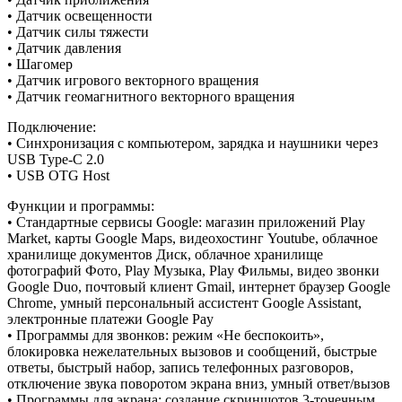
• Датчик освещенности
• Датчик силы тяжести
• Датчик давления
• Шагомер
• Датчик игрового векторного вращения
• Датчик геомагнитного векторного вращения
Подключение:
• Синхронизация с компьютером, зарядка и наушники через
USB Type-C 2.0
• USB OTG Host
Функции и программы:
• Стандартные сервисы Google: магазин приложений Play
Market, карты Google Maps, видеохостинг Youtube, облачное
хранилище документов Диск, облачное хранилище
фотографий Фото, Play Музыка, Play Фильмы, видео звонки
Google Duo, почтовый клиент Gmail, интернет браузер Google
Chrome, умный персональный ассистент Google Assistant,
электронные платежи Google Pay
• Программы для звонков: режим «Не беспокоить»,
блокировка нежелательных вызовов и сообщений, быстрые
ответы, быстрый набор, запись телефонных разговоров,
отключение звука поворотом экрана вниз, умный ответ/вызов
• Программы для экрана: создание скриншотов 3-точечным