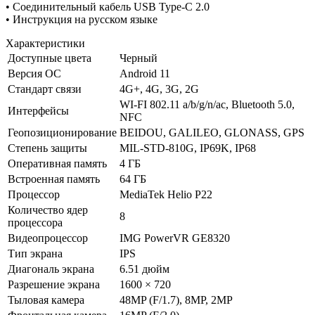
• Соединительный кабель USB Type-C 2.0
• Инструкция на русском языке
Характеристики
Доступные цвета
Черный
Версия ОС
Android 11
Стандарт связи
4G+, 4G, 3G, 2G
WI-FI 802.11 a/b/g/n/ac, Bluetooth 5.0,
Интерфейсы
NFC
Геопозиционирование
BEIDOU, GALILEO, GLONASS, GPS
Степень защиты
MIL-STD-810G, IP69K, IP68
Оперативная память
4 ГБ
Встроенная память
64 ГБ
Процессор
MediaTek Helio P22
Количество ядер
8
процессора
Видеопроцессор
IMG PowerVR GE8320
Тип экрана
IPS
Диагональ экрана
6.51 дюйм
Разрешение экрана
1600 × 720
Тыловая камера
48MP (F/1.7), 8MP, 2MP