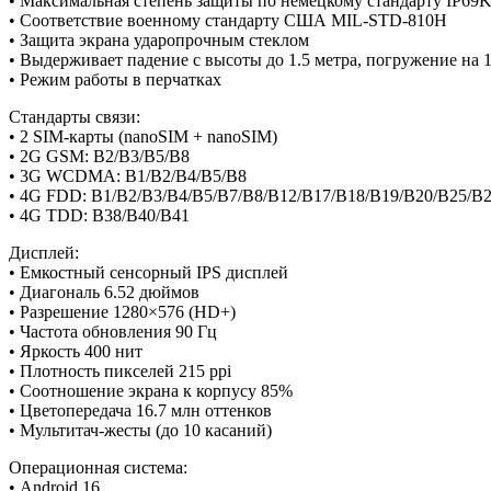
• Максимальная степень защиты по немецкому стандарту IP69
• Соответствие военному стандарту США MIL-STD-810H
• Защита экрана ударопрочным стеклом
• Выдерживает падение с высоты до 1.5 метра, погружение на 1
• Режим работы в перчатках
Стандарты связи:
• 2 SIM-карты (nanoSIM + nanoSIM)
• 2G GSM: B2/B3/B5/B8
• 3G WCDMA: B1/B2/B4/B5/B8
• 4G FDD: B1/B2/B3/B4/B5/B7/B8/B12/B17/B18/B19/B20/B25/B
• 4G TDD: B38/B40/B41
Дисплей:
• Емкостный сенсорный IPS дисплей
• Диагональ 6.52 дюймов
• Разрешение 1280×576 (HD+)
• Частота обновления 90 Гц
• Яркость 400 нит
• Плотность пикселей 215 ppi
• Соотношение экрана к корпусу 85%
• Цветопередача 16.7 млн оттенков
• Мультитач-жесты (до 10 касаний)
Операционная система:
• Android 16