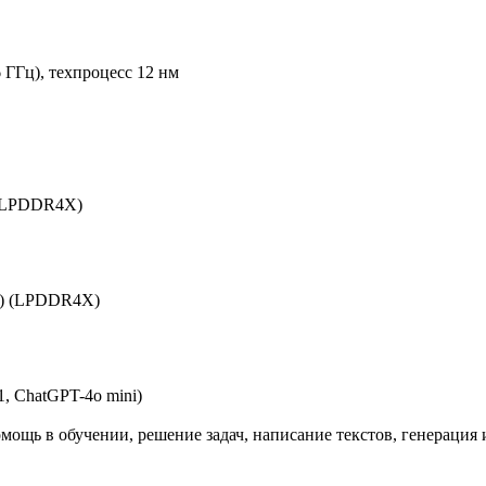
6 ГГц), техпроцесс 12 нм
) (LPDDR4X)
ГБ) (LPDDR4X)
, ChatGPT-4o mini)
помощь в обучении, решение задач, написание текстов, генерация