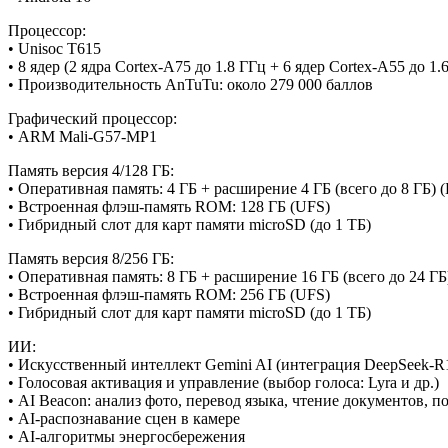
Процессор:
• Unisoc T615
• 8 ядер (2 ядра Cortex-A75 до 1.8 ГГц + 6 ядер Cortex-A55 до 1.
• Производительность AnTuTu: около 279 000 баллов
Графический процессор:
• ARM Mali-G57-MP1
Память версия 4/128 ГБ:
• Оперативная память: 4 ГБ + расширение 4 ГБ (всего до 8 ГБ
• Встроенная флэш-память ROM: 128 ГБ (UFS)
• Гибридный слот для карт памяти microSD (до 1 ТБ)
Память версия 8/256 ГБ:
• Оперативная память: 8 ГБ + расширение 16 ГБ (всего до 24 
• Встроенная флэш-память ROM: 256 ГБ (UFS)
• Гибридный слот для карт памяти microSD (до 1 ТБ)
ИИ:
• Искусственный интеллект Gemini AI (интеграция DeepSeek-R1
• Голосовая активация и управление (выбор голоса: Lyra и др.)
• AI Beacon: анализ фото, перевод языка, чтение документов, 
• AI-распознавание сцен в камере
• AI-алгоритмы энергосбережения