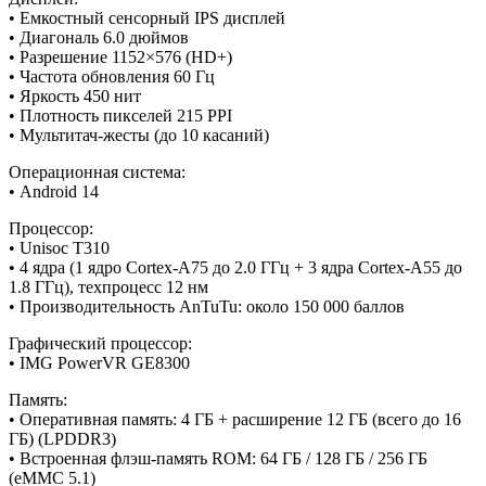
• Емкостный сенсорный IPS дисплей
• Диагональ 6.0 дюймов
• Разрешение 1152×576 (HD+)
• Частота обновления 60 Гц
• Яркость 450 нит
• Плотность пикселей 215 PPI
• Мультитач-жесты (до 10 касаний)
Операционная система:
• Android 14
Процессор:
• Unisoc T310
• 4 ядра (1 ядро Cortex-A75 до 2.0 ГГц + 3 ядра Cortex-A55 до
1.8 ГГц), техпроцесс 12 нм
• Производительность AnTuTu: около 150 000 баллов
Графический процессор:
• IMG PowerVR GE8300
Память:
• Оперативная память: 4 ГБ + расширение 12 ГБ (всего до 16
ГБ) (LPDDR3)
• Встроенная флэш-память ROM: 64 ГБ / 128 ГБ / 256 ГБ
(eMMC 5.1)