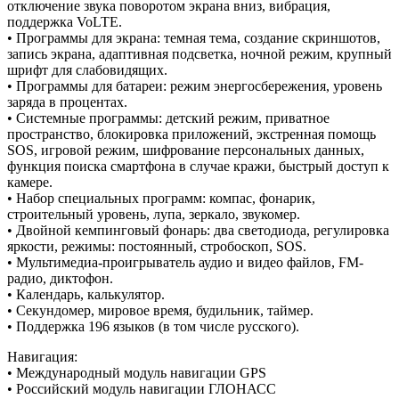
отключение звука поворотом экрана вниз, вибрация,
поддержка VoLTE.
• Программы для экрана: темная тема, создание скриншотов,
запись экрана, адаптивная подсветка, ночной режим, крупный
шрифт для слабовидящих.
• Программы для батареи: режим энергосбережения, уровень
заряда в процентах.
• Системные программы: детский режим, приватное
пространство, блокировка приложений, экстренная помощь
SOS, игровой режим, шифрование персональных данных,
функция поиска смартфона в случае кражи, быстрый доступ к
камере.
• Набор специальных программ: компас, фонарик,
строительный уровень, лупа, зеркало, звукомер.
• Двойной кемпинговый фонарь: два светодиода, регулировка
яркости, режимы: постоянный, стробоскоп, SOS.
• Мультимедиа-проигрыватель аудио и видео файлов, FM-
радио, диктофон.
• Календарь, калькулятор.
• Секундомер, мировое время, будильник, таймер.
• Поддержка 196 языков (в том числе русского).
Навигация:
• Международный модуль навигации GPS
• Российский модуль навигации ГЛОНАСС