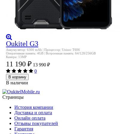
Oukitel G3
Аккумулятор: 6300 mAh | Процессор: Unisoc T606
Оперативная память: 4GB | Встроенная память: 64/128/256GB
Камера: 13MP
11 190
₽
13 990
₽
0
В корзину
В наличии
Страницы
История компании
Доставка и оплата
Онлайн оплата
Отзывы покупателей
Гарантия