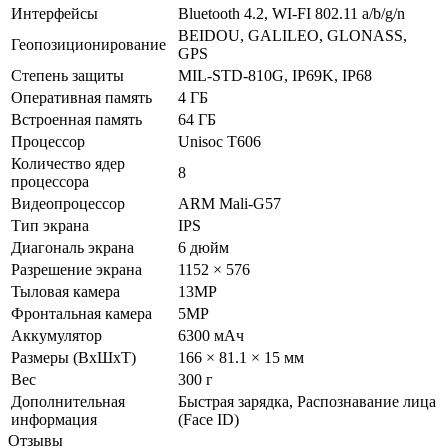
Интерфейсы
Bluetooth 4.2, WI-FI 802.11 a/b/g/n
BEIDOU, GALILEO, GLONASS,
Геопозиционирование
GPS
Степень защиты
MIL-STD-810G, IP69K, IP68
Оперативная память
4 ГБ
Встроенная память
64 ГБ
Процессор
Unisoc T606
Количество ядер
8
процессора
Видеопроцессор
ARM Mali-G57
Тип экрана
IPS
Диагональ экрана
6 дюйм
Разрешение экрана
1152 × 576
Тыловая камера
13MP
Фронтальная камера
5MP
Аккумулятор
6300 мАч
Размеры (ВxШxТ)
166 × 81.1 × 15 мм
Вес
300 г
Дополнительная
Быстрая зарядка, Распознавание лица
информация
(Face ID)
Отзывы