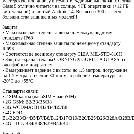
мастерскую или дорогу в темноте. 6-дюймовый экран с Gorilla
Glass 5 отлично читается на солнце. 4 ГБ оперативки (+12 ГБ
виртуальной) и чистый Android 14. Вес всего 300 г - легче
большинства защищенных моделей!
Защита:
• Максимальная степень защиты по международному
стандарту IP68
• Максимальная степень защиты по немецкому стандарту
IP69K
• Соответствие военному стандарту США MIL-STD-810H
• Защита экрана стеклом CORNING® GORILLA GLASS 5 с
олеофобным покрытием
• Выдерживает падение с высоты до 1.5 метров, погружение
на 1.5 метра в течение 30 минут и рабочие температуры от
-20°C до +55°C
Стандарты связи:
• 2 SIM-карты (nanoSIM + nanoSIM)
• 2G GSM: B2/B3/B5/B8
• 3G WCDMA: B1/B2/B4/B5/B8
• 4G FDD:
B1/B2/B3/B4/B5/B7/B8/B12/B17/B19/B20/B25/B26/B28A/B28B/
• 4G TDD: B34/B38/B39/B40/B41
Дисплей: