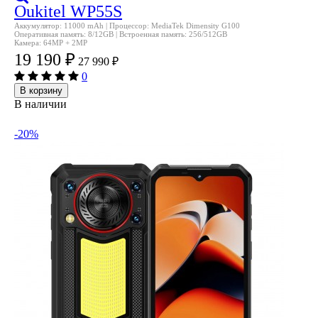
Oukitel WP55S
Аккумулятор: 11000 mAh | Процессор: MediaTek Dimensity G100
Оперативная память: 8/12GB | Встроенная память: 256/512GB
Камера: 64MP + 2MP
19 190
₽
27 990
₽
0
В корзину
В наличии
-20%