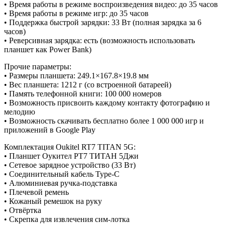
• Время работы в режиме воспроизведения видео: до 35 часов
• Время работы в режиме игр: до 35 часов
• Поддержка быстрой зарядки: 33 Вт (полная зарядка за 6
часов)
• Реверсивная зарядка: есть (возможность использовать
планшет как Power Bank)
Прочие параметры:
• Размеры планшета: 249.1×167.8×19.8 мм
• Вес планшета: 1212 г (со встроенной батареей)
• Память телефонной книги: 100 000 номеров
• Возможность присвоить каждому контакту фотографию и
мелодию
• Возможность скачивать бесплатно более 1 000 000 игр и
приложений в Google Play
Комплектация Oukitel RT7 TITAN 5G:
• Планшет Оукител РТ7 ТИТАН 5Джи
• Сетевое зарядное устройство (33 Вт)
• Соединительный кабель Type-C
• Алюминиевая ручка-подставка
• Плечевой ремень
• Кожаный ремешок на руку
• Отвёртка
• Скрепка для извлечения сим-лотка