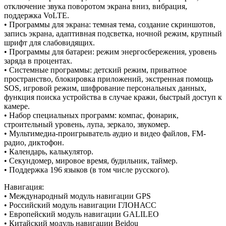
отключение звука поворотом экрана вниз, вибрация,
поддержка VoLTE.
• Программы для экрана: темная тема, создание скриншотов,
запись экрана, адаптивная подсветка, ночной режим, крупный
шрифт для слабовидящих.
• Программы для батареи: режим энергосбережения, уровень
заряда в процентах.
• Системные программы: детский режим, приватное
пространство, блокировка приложений, экстренная помощь
SOS, игровой режим, шифрование персональных данных,
функция поиска устройства в случае кражи, быстрый доступ к
камере.
• Набор специальных программ: компас, фонарик,
строительный уровень, лупа, зеркало, звукомер.
• Мультимедиа-проигрыватель аудио и видео файлов, FM-
радио, диктофон.
• Календарь, калькулятор.
• Секундомер, мировое время, будильник, таймер.
• Поддержка 196 языков (в том числе русского).
Навигация:
• Международный модуль навигации GPS
• Российский модуль навигации ГЛОНАСС
• Европейский модуль навигации GALILEO
• Китайский модуль навигации Beidou