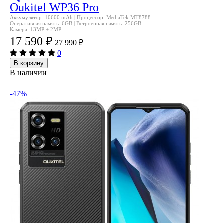
Oukitel WP36 Pro
Аккумулятор: 10600 mAh | Процессор: MediaTek MT8788
Оперативная память: 6GB | Встроенная память: 256GB
Камера: 13MP + 2MP
17 590
₽
27 990
₽
0
В корзину
В наличии
-47%