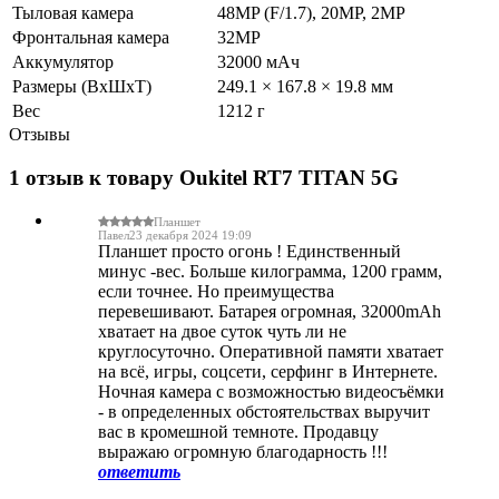
Тыловая камера
48MP (F/1.7), 20MP, 2MP
Фронтальная камера
32MP
Аккумулятор
32000 мАч
Размеры (ВxШxТ)
249.1 × 167.8 × 19.8 мм
Вес
1212 г
Отзывы
1 отзыв к товару Oukitel RT7 TITAN 5G
Планшет
Павел
23 декабря 2024 19:09
Планшет просто огонь ! Единственный
минус -вес. Больше килограмма, 1200 грамм,
если точнее. Но преимущества
перевешивают. Батарея огромная, 32000mAh
хватает на двое суток чуть ли не
круглосуточно. Оперативной памяти хватает
на всё, игры, соцсети, серфинг в Интернете.
Ночная камера с возможностью видеосъёмки
- в определенных обстоятельствах выручит
вас в кромешной темноте. Продавцу
выражаю огромную благодарность !!!
ответить