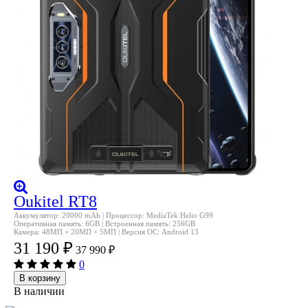
Oukitel RT8
Аккумулятор: 20000 mAh | Процессор: MediaTek Helio G99
Оперативная память: 6GB | Встроенная память: 256GB
Камера: 48МП + 20МП + 5МП | Версия ОС: Android 13
31 190
₽
37 990
₽
0
В корзину
В наличии