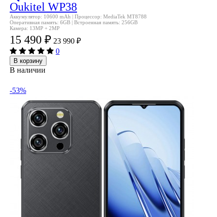
Oukitel WP38
Аккумулятор: 10600 mAh | Процессор: MediaTek MT8788
Оперативная память: 6GB | Встроенная память: 256GB
Камера: 13MP + 2MP
15 490
₽
23 990
₽
0
В корзину
В наличии
-53%