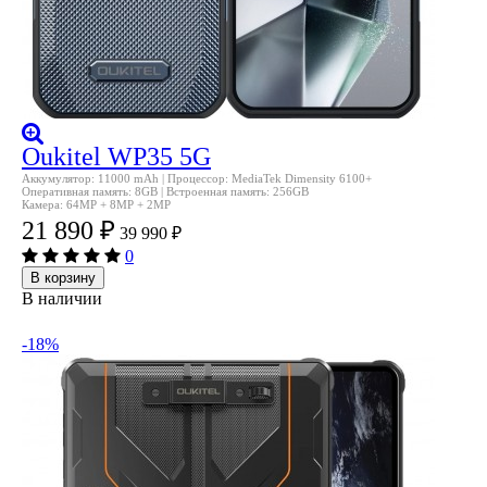
Oukitel WP35 5G
Аккумулятор: 11000 mAh | Процессор: MediaTek Dimensity 6100+
Оперативная память: 8GB | Встроенная память: 256GB
Камера: 64MP + 8MP + 2MP
21 890
₽
39 990
₽
0
В корзину
В наличии
-18%