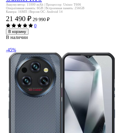
Аккумулятор: 11000 mAh | Процессор: Unisoc T606
Оперативная память: 6GB | Встроенная память: 256GB
Камера: 16МП | Версия ОС: Android 14
21 490
₽
29 990
₽
0
В корзину
В наличии
-45%