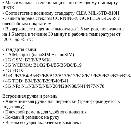
• Максимальная степень защиты по немецкому стандарту
IP69K
• Соответствие военному стандарту США MIL-STD-810H
• Защита экрана стеклом CORNING® GORILLA GLASS с
олеофобным покрытием
• Выдерживает падение с высоты до 1.5 метров, погружение
на 1.5 метра в течение 30 минут и рабочие температуры от
-20°C до +55°C
Стандарты связи:
• 2 SIM-карты (nanoSIM + nanoSIM)
• 2G GSM: B2/B3/B5/B8
• 3G WCDMA: B1/B2/B4/B5/B6/B8/B19
• 4G FDD:
B1/B2/B3/B4/B5/B7/B8/B12/B13/B17/B18/B19/B20/B25/B26/B2
• 4G TDD: B34/B38/B39/B40/B41
• 5G NR: N1/N3/N5/N8/N20/N28/N38/N41/N77/N78
Встроенная ручка и ремень:
• Алюминиевая ручка для переноски (трансформируется в
подставку)
• Плечевой ремень для удобного ношения
• Кожаный ремешок на руку
• Все аксессуары включены в комплект