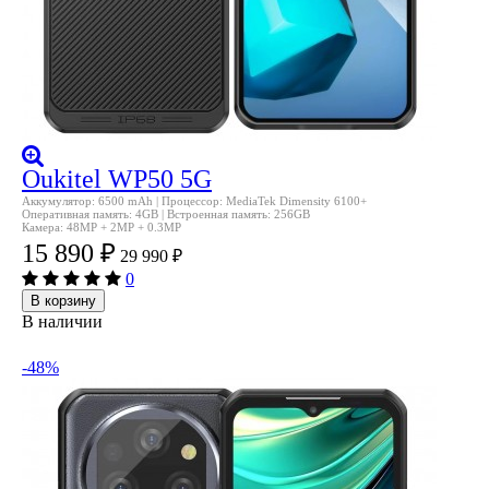
Oukitel WP50 5G
Аккумулятор: 6500 mAh | Процессор: MediaTek Dimensity 6100+
Оперативная память: 4GB | Встроенная память: 256GB
Камера: 48MP + 2MP + 0.3MP
15 890
₽
29 990
₽
0
В корзину
В наличии
-48%