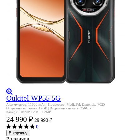
Oukitel WP55 5G
Аккумулятор: 11000 mAh | Процессор: MediaTek Dimensity 7025
Оперативная память: 12GB | Встроенная память: 256GB
Камера: 108MP + 8MP + 2MP
24 990
₽
29 990
₽
0
В корзину
В наличии