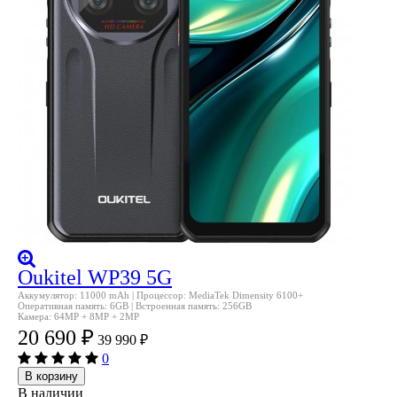
Oukitel WP39 5G
Аккумулятор: 11000 mAh | Процессор: MediaTek Dimensity 6100+
Оперативная память: 6GB | Встроенная память: 256GB
Камера: 64MP + 8MP + 2MP
20 690
₽
39 990
₽
0
В корзину
В наличии