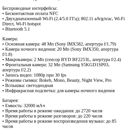
Беспроводные интерфейсы:
• Бесконтактная оплата NFC
• Двухдиапазонный Wi-Fi (2.4/5.0 ГГц); 802.11 a/b/g/n/ac, Wi-Fi
Direct, Wi-Fi hotspot
• Bluetooth 5.1
Камера:
• Основная камера: 48 Мп (Sony IMX582, апертура f/1.79)
• Камера ночного видения: 20 Мп (Sony IMX350, апертура
f/1.8)
• Макрокамера: 2 Мп (сенсор BYD BF2253L, апертура f/2.4)
• Фронтальная камера: 32 Мп (Samsung S5KGD1SP03,
апертура f/2.2)
• Запись видео: 1080p при 30 fps
• Режимы съемки: Bokeh, Mono, Beauty, Night View, Pro
• Вспышка: светодиодная
• Инфракрасная подсветка: для камеры ночного видения
Батарея:
• Емкость: 32000 мАч
• Время работы в режиме ожидания: до 2720 часов
• Время работы в режиме разговоров: до 220 часов
• Время работы в режиме воспроизведения музыки: до 85
часов