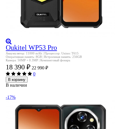
Oukitel WP53 Pro
Аккумулятор: 11000 mAh | Процессор: Unisoc T615
Оперативная память: 8GB | Встроенная память: 256GB
Камера: 50MP + 0.3MP | Кемпинговый фонарь
18 390
₽
22 990
₽
0
В корзину
В наличии
-17%