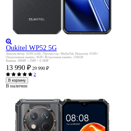
Oukitel WP52 5G
Аккумулятор: 6500 mAh | Процессор: MediaTek Dimensity 6100+
Оперативная память: 4GB | Встроенная память: 256GB
Камера: 48MP + 2MP + 0.3MP
13 990
₽
29 990
₽
2
В корзину
В наличии