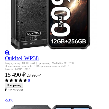
Oukitel WP38
Аккумулятор: 10600 mAh | Процессор: MediaTek MT8788
Оперативная память: 6GB | Встроенная память: 256GB
Камера: 13MP + 2MP
15 490
₽
23 990
₽
0
В корзину
В наличии
-53%