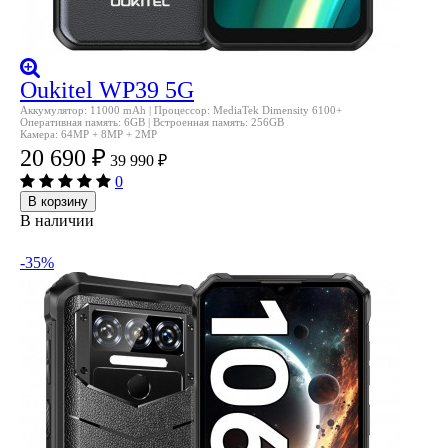
Oukitel WP39 5G
Аккумулятор: 11000 mAh | Процессор: MediaTek Dimensity 6100+
Оперативная память: 6GB | Встроенная память: 256GB
Камера: 64MP + 8MP + 2MP
20 690
₽
39 990
₽
0
В корзину
В наличии
-35%