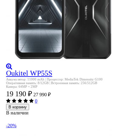
Oukitel WP55S
Аккумулятор: 11000 mAh | Процессор: MediaTek Dimensity G100
Оперативная память: 8/12GB | Встроенная память: 256/512GB
Камера: 64MP + 2MP
19 190
₽
27 990
₽
0
В корзину
В наличии
-20%