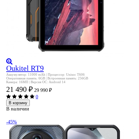
Oukitel RT9
Аккумулятор: 11000 mAh | Процессор: Unisoc T606
Оперативная память: 6GB | Встроенная память: 256GB
Камера: 16МП | Версия ОС: Android 14
21 490
₽
29 990
₽
0
В корзину
В наличии
-45%