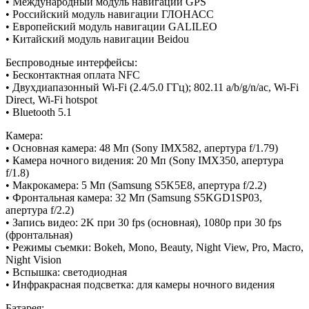
• Международный модуль навигации GPS
• Российский модуль навигации ГЛОНАСС
• Европейский модуль навигации GALILEO
• Китайский модуль навигации Beidou
Беспроводные интерфейсы:
• Бесконтактная оплата NFC
• Двухдиапазонный Wi-Fi (2.4/5.0 ГГц); 802.11 a/b/g/n/ac, Wi-Fi
Direct, Wi-Fi hotspot
• Bluetooth 5.1
Камера:
• Основная камера: 48 Мп (Sony IMX582, апертура f/1.79)
• Камера ночного видения: 20 Мп (Sony IMX350, апертура
f/1.8)
• Макрокамера: 5 Мп (Samsung S5K5E8, апертура f/2.2)
• Фронтальная камера: 32 Мп (Samsung S5KGD1SP03,
апертура f/2.2)
• Запись видео: 2K при 30 fps (основная), 1080p при 30 fps
(фронтальная)
• Режимы съемки: Bokeh, Mono, Beauty, Night View, Pro, Macro,
Night Vision
• Вспышка: светодиодная
• Инфракрасная подсветка: для камеры ночного видения
Батарея: