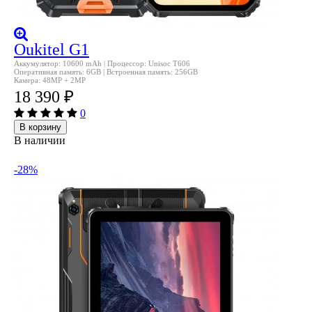
Oukitel G1
Аккумулятор: 10600 mAh | Процессор: Unisoc T606
Оперативная память: 6GB | Встроенная память: 256GB
Камера: 48MP + 2MP
18 390
₽
0
В корзину
В наличии
-28%