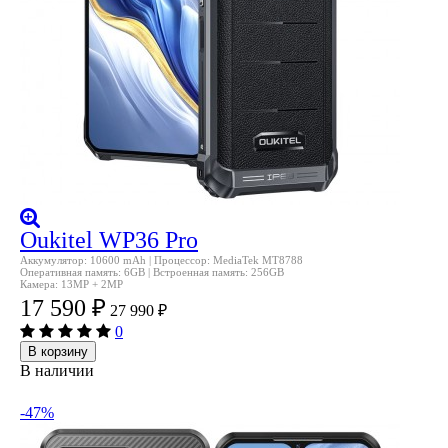
Oukitel WP36 Pro
Аккумулятор: 10600 mAh | Процессор: MediaTek MT8788
Оперативная память: 6GB | Встроенная память: 256GB
Камера: 13MP + 2MP
17 590
₽
27 990
₽
0
В корзину
В наличии
-47%