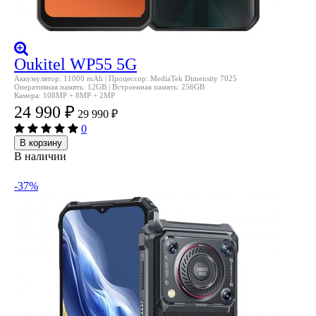
Oukitel WP55 5G
Аккумулятор: 11000 mAh | Процессор: MediaTek Dimensity 7025
Оперативная память: 12GB | Встроенная память: 256GB
Камера: 108MP + 8MP + 2MP
24 990
₽
29 990
₽
0
В корзину
В наличии
-37%