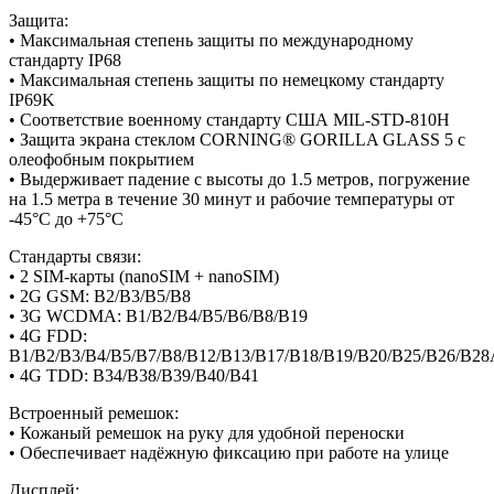
Защита:
• Максимальная степень защиты по международному
стандарту IP68
• Максимальная степень защиты по немецкому стандарту
IP69K
• Соответствие военному стандарту США MIL-STD-810H
• Защита экрана стеклом CORNING® GORILLA GLASS 5 с
олеофобным покрытием
• Выдерживает падение с высоты до 1.5 метров, погружение
на 1.5 метра в течение 30 минут и рабочие температуры от
-45°C до +75°C
Стандарты связи:
• 2 SIM-карты (nanoSIM + nanoSIM)
• 2G GSM: B2/B3/B5/B8
• 3G WCDMA: B1/B2/B4/B5/B6/B8/B19
• 4G FDD:
B1/B2/B3/B4/B5/B7/B8/B12/B13/B17/B18/B19/B20/B25/B26/B2
• 4G TDD: B34/B38/B39/B40/B41
Встроенный ремешок:
• Кожаный ремешок на руку для удобной переноски
• Обеспечивает надёжную фиксацию при работе на улице
Дисплей: