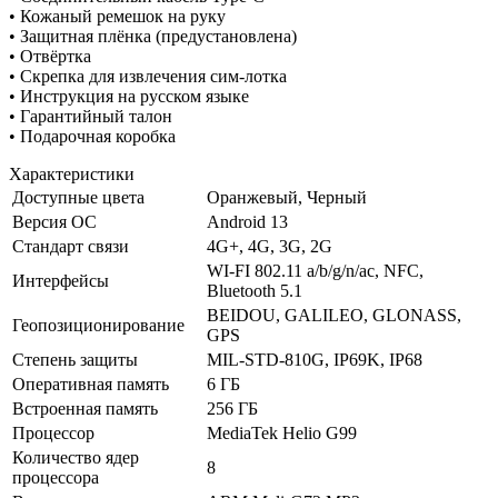
• Кожаный ремешок на руку
• Защитная плёнка (предустановлена)
• Отвёртка
• Скрепка для извлечения сим-лотка
• Инструкция на русском языке
• Гарантийный талон
• Подарочная коробка
Характеристики
Доступные цвета
Оранжевый, Черный
Версия ОС
Android 13
Стандарт связи
4G+, 4G, 3G, 2G
WI-FI 802.11 a/b/g/n/ac, NFC,
Интерфейсы
Bluetooth 5.1
BEIDOU, GALILEO, GLONASS,
Геопозиционирование
GPS
Степень защиты
MIL-STD-810G, IP69K, IP68
Оперативная память
6 ГБ
Встроенная память
256 ГБ
Процессор
MediaTek Helio G99
Количество ядер
8
процессора