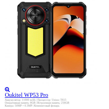
Oukitel WP53 Pro
Аккумулятор: 11000 mAh | Процессор: Unisoc T615
Оперативная память: 8GB | Встроенная память: 256GB
Камера: 50MP + 0.3MP | Кемпинговый фонарь