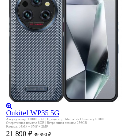
Oukitel WP35 5G
Аккумулятор: 11000 mAh | Процессор: MediaTek Dimensity 6100+
Оперативная память: 8GB | Встроенная память: 256GB
Камера: 64MP + 8MP + 2MP
21 890
₽
39 990
₽