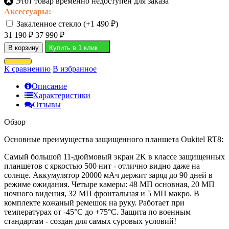
Этот товар временно недоступен для заказа
Аксессуары:
Закаленное стекло (+
1 490
₽
)
31 190
₽
37 990
₽
В корзину
Купить в 1 клик
К сравнению
В избранное
Описание
Характеристики
Отзывы
Обзор
Основные преимущества защищенного планшета Oukitel RT8:
Самый большой 11-дюймовый экран 2K в классе защищенных
планшетов с яркостью 500 нит - отлично видно даже на
солнце. Аккумулятор 20000 мАч держит заряд до 90 дней в
режиме ожидания. Четыре камеры: 48 МП основная, 20 МП
ночного видения, 32 МП фронтальная и 5 МП макро. В
комплекте кожаный ремешок на руку. Работает при
температурах от -45°C до +75°C. Защита по военным
стандартам - создан для самых суровых условий!