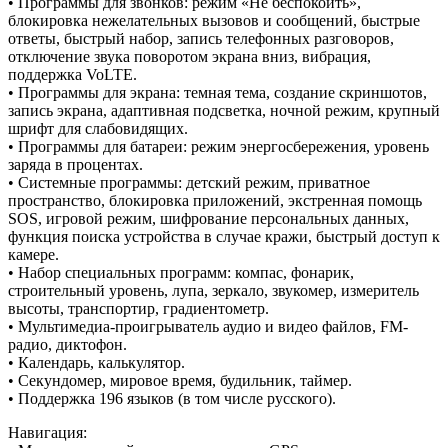
• Программы для звонков: режим «Не беспокоить»,
блокировка нежелательных вызовов и сообщений, быстрые
ответы, быстрый набор, запись телефонных разговоров,
отключение звука поворотом экрана вниз, вибрация,
поддержка VoLTE.
• Программы для экрана: темная тема, создание скриншотов,
запись экрана, адаптивная подсветка, ночной режим, крупный
шрифт для слабовидящих.
• Программы для батареи: режим энергосбережения, уровень
заряда в процентах.
• Системные программы: детский режим, приватное
пространство, блокировка приложений, экстренная помощь
SOS, игровой режим, шифрование персональных данных,
функция поиска устройства в случае кражи, быстрый доступ к
камере.
• Набор специальных программ: компас, фонарик,
строительный уровень, лупа, зеркало, звукомер, измеритель
высоты, транспортир, градиентометр.
• Мультимедиа-проигрыватель аудио и видео файлов, FM-
радио, диктофон.
• Календарь, калькулятор.
• Секундомер, мировое время, будильник, таймер.
• Поддержка 196 языков (в том числе русского).
Навигация: