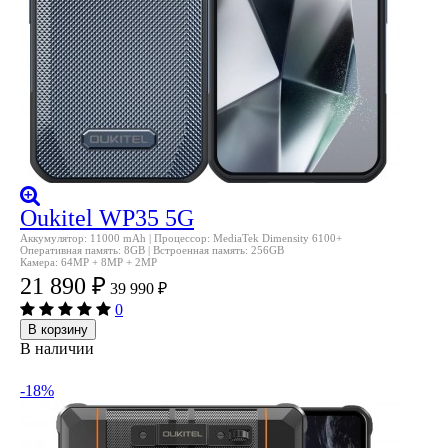
Oukitel WP35 5G
Аккумулятор: 11000 mAh | Процессор: MediaTek Dimensity 6100+
Оперативная память: 8GB | Встроенная память: 256GB
Камера: 64MP + 8MP + 2MP
21 890
₽
39 990
₽
0
В корзину
В наличии
-18%