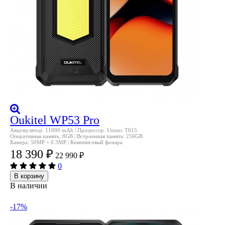
Oukitel WP53 Pro
Аккумулятор: 11000 mAh | Процессор: Unisoc T615
Оперативная память: 8GB | Встроенная память: 256GB
Камера: 50MP + 0.3MP | Кемпинговый фонарь
18 390
₽
22 990
₽
0
В корзину
В наличии
-17%