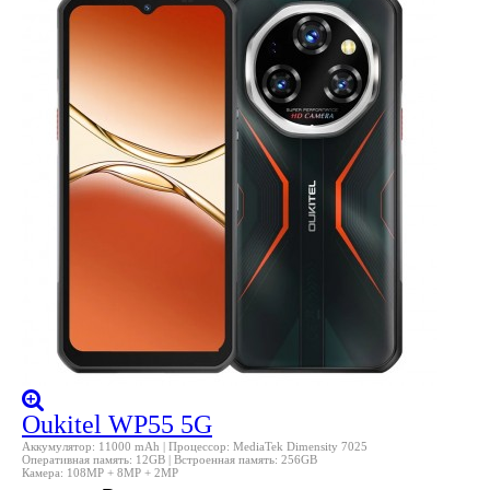
Oukitel WP55 5G
Аккумулятор: 11000 mAh | Процессор: MediaTek Dimensity 7025
Оперативная память: 12GB | Встроенная память: 256GB
Камера: 108MP + 8MP + 2MP