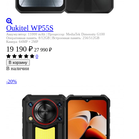
Oukitel WP55S
Аккумулятор: 11000 mAh | Процессор: MediaTek Dimensity G100
Оперативная память: 8/12GB | Встроенная память: 256/512GB
Камера: 64MP + 2MP
19 190
₽
27 990
₽
0
В корзину
В наличии
-20%