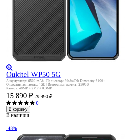
Oukitel WP50 5G
Аккумулятор: 6500 mAh | Процессор: MediaTek Dimensity 6100+
Оперативная память: 4GB | Встроенная память: 256GB
Камера: 48MP + 2MP + 0.3MP
15 890
₽
29 990
₽
0
В корзину
В наличии
-48%