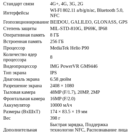
Стандарт связи
4G+, 4G, 3G, 2G
WI-FI 802.11 a/b/g/n/ac, Bluetooth 5.0,
Интерфейсы
NFC
Геопозиционирование
BEIDOU, GALILEO, GLONASS, GPS
Степень защиты
MIL-STD-810G, IP69K, IP68
Оперативная память
8 ГБ
Встроенная память
256 ГБ
Процессор
MediaTek Helio P90
Количество ядер
8
процессора
Видеопроцессор
IMG PowerVR GM9446
Тип экрана
IPS
Диагональ экрана
6.58 дюйм
Разрешение экрана
2408 × 1080
Тыловая камера
48MP (F/1.7), 20MP, 2MP
Фронтальная камера
16MP (F/2.0)
Аккумулятор
10000 мАч
Размеры (ВxШxТ)
174 × 83.5 × 19 мм
Вес
398 г
Быстрая зарядка, Поддержка
Дополнительная
технологии NFC, Распознавание лица