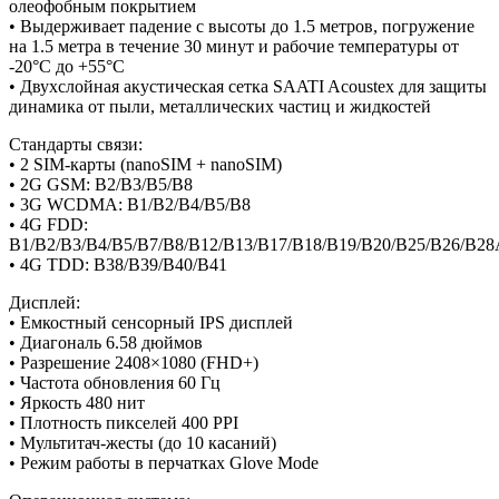
олеофобным покрытием
• Выдерживает падение с высоты до 1.5 метров, погружение
на 1.5 метра в течение 30 минут и рабочие температуры от
-20°C до +55°C
• Двухслойная акустическая сетка SAATI Acoustex для защиты
динамика от пыли, металлических частиц и жидкостей
Стандарты связи:
• 2 SIM-карты (nanoSIM + nanoSIM)
• 2G GSM: B2/B3/B5/B8
• 3G WCDMA: B1/B2/B4/B5/B8
• 4G FDD:
B1/B2/B3/B4/B5/B7/B8/B12/B13/B17/B18/B19/B20/B25/B26/B2
• 4G TDD: B38/B39/B40/B41
Дисплей:
• Емкостный сенсорный IPS дисплей
• Диагональ 6.58 дюймов
• Разрешение 2408×1080 (FHD+)
• Частота обновления 60 Гц
• Яркость 480 нит
• Плотность пикселей 400 PPI
• Мультитач-жесты (до 10 касаний)
• Режим работы в перчатках Glove Mode