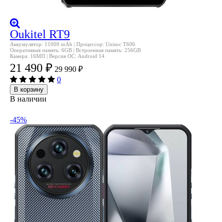
Oukitel RT9
Аккумулятор: 11000 mAh | Процессор: Unisoc T606
Оперативная память: 6GB | Встроенная память: 256GB
Камера: 16МП | Версия ОС: Android 14
21 490
₽
29 990
₽
0
В корзину
В наличии
-45%