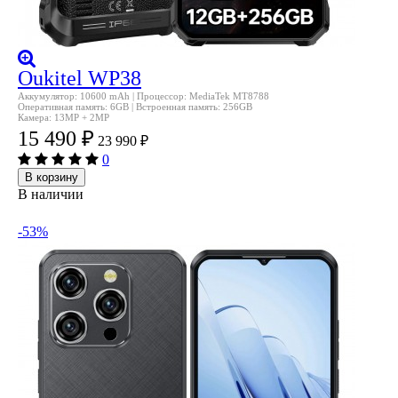
Oukitel WP38
Аккумулятор: 10600 mAh | Процессор: MediaTek MT8788
Оперативная память: 6GB | Встроенная память: 256GB
Камера: 13MP + 2MP
15 490
₽
23 990
₽
0
В корзину
В наличии
-53%