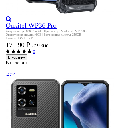
Oukitel WP36 Pro
Аккумулятор: 10600 mAh | Процессор: MediaTek MT8788
Оперативная память: 6GB | Встроенная память: 256GB
Камера: 13MP + 2MP
17 590
₽
27 990
₽
0
В корзину
В наличии
-47%