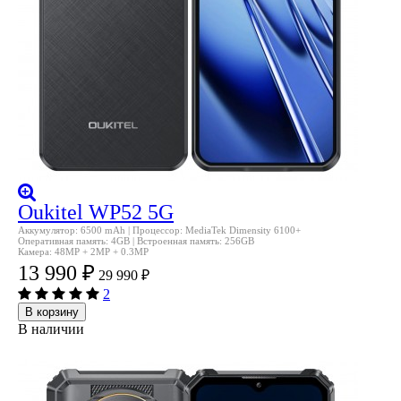
Oukitel WP52 5G
Аккумулятор: 6500 mAh | Процессор: MediaTek Dimensity 6100+
Оперативная память: 4GB | Встроенная память: 256GB
Камера: 48MP + 2MP + 0.3MP
13 990
₽
29 990
₽
2
В корзину
В наличии