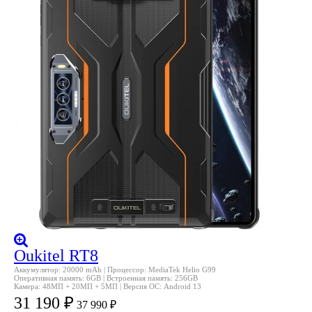
Oukitel RT8
Аккумулятор: 20000 mAh | Процессор: MediaTek Helio G99
Оперативная память: 6GB | Встроенная память: 256GB
Камера: 48МП + 20МП + 5МП | Версия ОС: Android 13
31 190
₽
37 990
₽