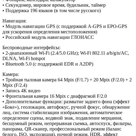
• Секундомер, мировое время, будильник, таймер
• Поддержка 196 языков (в том числе русского)
Навигация:
• Модуль навигации GPS (с поддержкой A-GPS и EPO-GPS
для ускорения определения местоположения)
• Российский модуль навигации ГЛОНАСС
Беспроводные интерфейсы:
• 2-диапазонный Wi-Fi (2.4/5.0 GHz); Wi-Fi 802.11 a/b/g/n/AC,
DLNA, Wi-Fi hotspot
• Bluetooth 5.0 (с поддержкой EDR и A2DP)
Камера:
• Тройная тыловая камера 64 Mpix (F/1.7) + 20 Mpix (F/2.0) + 2
Mpix (F/2.4)
• Запись 4K видео
• Фронтальная камера 16 Mpix с диафрагмой F/2.0
• Дополнительные функции: размытие заднего фона (эффект
«Боке»), геолокация, автофокус, ручной фокус, обнаружение
лиц, система стабилизации изображения, автоматическое
определение сцены, водяной знак, подавление мерцания,
бесшумный режим, непрерывная съемка, автоспуск, фильтры,
панорама, QR-сканер, профессиональный режим (баланс
белого, ISO, экспозиция), ночной режим, HDR, эффект