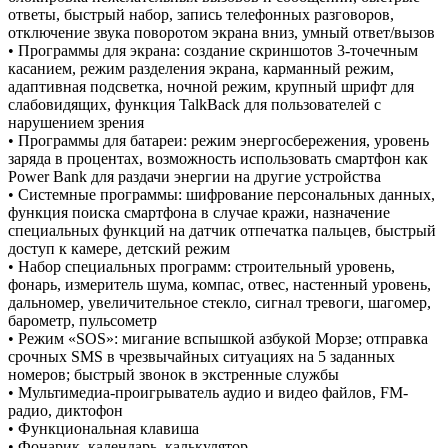
ответы, быстрый набор, запись телефонных разговоров,
отключение звука поворотом экрана вниз, умный ответ/вызов
• Программы для экрана: создание скриншотов 3-точечным
касанием, режим разделения экрана, карманный режим,
адаптивная подсветка, ночной режим, крупный шрифт для
слабовидящих, функция TalkBack для пользователей с
нарушением зрения
• Программы для батареи: режим энергосбережения, уровень
заряда в процентах, возможность использовать смартфон как
Power Bank для раздачи энергии на другие устройства
• Системные программы: шифрование персональных данных,
функция поиска смартфона в случае кражи, назначение
специальных функций на датчик отпечатка пальцев, быстрый
доступ к камере, детский режим
• Набор специальных программ: строительный уровень,
фонарь, измеритель шума, компас, отвес, настенный уровень,
дальномер, увеличительное стекло, сигнал тревоги, шагомер,
барометр, пульсометр
• Режим «SOS»: мигание вспышкой азбукой Морзе; отправка
срочных SMS в чрезвычайных ситуациях на 5 заданных
номеров; быстрый звонок в экстренные службы
• Мультимедиа-проигрыватель аудио и видео файлов, FM-
радио, диктофон
• Функциональная клавиша
• Фонарик, календарь, калькулятор