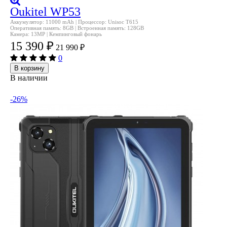
Oukitel WP53
Аккумулятор: 11000 mAh | Процессор: Unisoc T615
Оперативная память: 8GB | Встроенная память: 128GB
Камера: 13MP | Кемпинговый фонарь
15 390
₽
21 990
₽
0
В корзину
В наличии
-26%