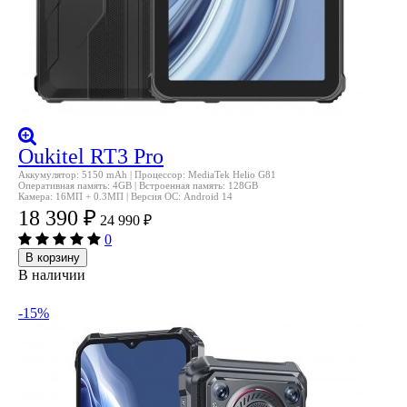
Oukitel RT3 Pro
Аккумулятор: 5150 mAh | Процессор: MediaTek Helio G81
Оперативная память: 4GB | Встроенная память: 128GB
Камера: 16МП + 0.3МП | Версия ОС: Android 14
18 390
₽
24 990
₽
0
В корзину
В наличии
-15%