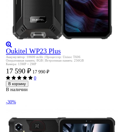
Oukitel WP23 Plus
Аккумулятор: 10600 mAh | Процессор: Unisoc T606
Оперативная память: 8GB | Встроенная память: 256GB
Камера: 13MP + 2MP
17 590
₽
17 990
₽
0
В корзину
В наличии
-30%