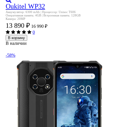
Oukitel WP32
Аккумулятор: 6300 mAh | Процессор: Unisoc T606
Оперативная память: 4GB | Встроенная память: 128GB
Камера: 20MP
13 890
₽
16 990
₽
0
В корзину
В наличии
-58%