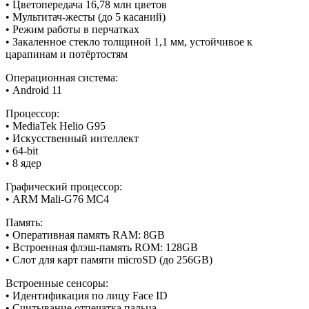
• Цветопередача 16,78 млн цветов
• Мультитач-жесты (до 5 касаний)
• Режим работы в перчатках
• Закаленное стекло толщиной 1,1 мм, устойчивое к
царапинам и потёртостям
Операционная система:
• Android 11
Процессор:
• MediaTek Helio G95
• Искусственный интеллект
• 64-bit
• 8 ядер
Графический процессор:
• ARM Mali-G76 MC4
Память:
• Оперативная память RAM: 8GB
• Встроенная флэш-память ROM: 128GB
• Слот для карт памяти microSD (до 256GB)
Встроенные сенсоры:
• Идентификация по лицу Face ID
• Считывание отпечатка пальца