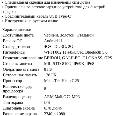
• Специальная скрепка для извлечения сим-лотка
• Оригинальное сетевое зарядное устройство для быстрой
зарядки
• Соединительный кабель USB Type-C
• Инструкция на русском языке
Характеристики
Доступные цвета
Черный, Золотой, Стальной
Версия ОС
Android 11
Стандарт связи
4G+, 4G, 3G, 2G
Интерфейсы
WI-FI 802.11 a/b/g/n/ac, Bluetooth 5.0
Геопозиционирование
BEIDOU, GALILEO, GLONASS, GPS
Степень защиты
MIL-STD-810G, IP69K, IP68
Оперативная память
8 ГБ
Встроенная память
128 ГБ
Процессор
MediaTek Helio G25
Количество ядер
8
процессора
Видеопроцессор
ARM Mali-G72 MP3
Тип экрана
IPS
Диагональ экрана
6.78 дюйм
Разрешение экрана
2340 × 1080