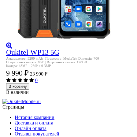
Oukitel WP13 5G
Аккумулятор: 5280 mAh | Процессор: MediaTek Dimensity 700
Оперативная память: 8GB | Встроенная память: 128GB
Камера: 48MP + 2MP + 0.3MP
9 990
₽
23 990
₽
0
В корзину
В наличии
Страницы
История компании
Доставка и оплата
Онлайн оплата
Отзывы покупателей