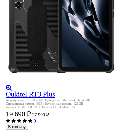
Oukitel RT3 Plus
Аккумулятор: 11000 mAh | Процессор: MediaTek Helio G81
Оперативная память: 4GB | Встроенная память: 128GB
Камера: 16МП + 0.3МП | Версия ОС: Android 15
19 690
₽
27 990
₽
0
В корзину