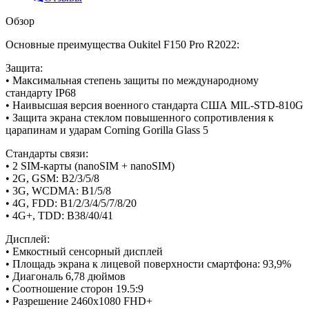
Обзор
Основные преимущества Oukitel F150 Pro R2022:
Защита:
• Максимальная степень защиты по международному
стандарту IP68
• Наивысшая версия военного стандарта США MIL-STD-810G
• Защита экрана стеклом повышенного сопротивления к
царапинам и ударам Corning Gorilla Glass 5
Стандарты связи:
• 2 SIM-карты (nanoSIM + nanoSIM)
• 2G, GSM: B2/3/5/8
• 3G, WCDMA: B1/5/8
• 4G, FDD: B1/2/3/4/5/7/8/20
• 4G+, TDD: B38/40/41
Дисплей:
• Емкостный сенсорный дисплей
• Площадь экрана к лицевой поверхности смартфона: 93,9%
• Диагональ 6,78 дюймов
• Соотношение сторон 19.5:9
• Разрешение 2460х1080 FHD+