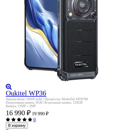
Oukitel WP36
Аккумулятор: 10600 mAh | Процессор: MediaTek MT8788
Оперативная память: 8GB | Встроенная память: 128GB
Камера: 13MP + 2MP
16 990
₽
19 990
₽
0
В корзину